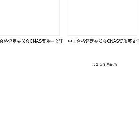
合格评定委员会CNAS资质中文证
中国合格评定委员会CNAS资质英文
书
书
共
1
页
3
条记录